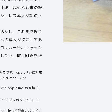
催事場、高価な端末の設
ッシュレス導入が期待さ
を活かし、これまで現金
ーへの導入が決定してお
ンロッカー等、キャッシ
としても、取り組みを推
が必要です。Apple Payに対応
rt.apple.com/ja-
たApple Inc. の商標で
ト™ アプリのダウンロード
降かつFeliCa搭載端末おサイフ