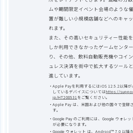
ムや期間限定イベント会場のような
置が難しい小規模店舗などへのキャ
れます。
また、その高いセキュリティー性能
しか利用できなかったゲームセンタ
り、その他、飲料自動販売機やコイ
ュレス決済を街中で拡大するツール
進しています。
Apple Payを利用するにはiOS 12.5.2以降
しているデバイスについては
https://suppo
jp/HT208531
をご覧ください。
Apple Pay は、米国および他の国々で登録され
す。
のご利用には、
ウォレッ
Google Pay
Google
が必要になります。
ウォレット は、Android™ 7.0 以
Google