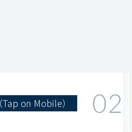
02
p on Mobile）