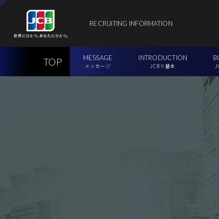
RECRUITING INFORMATION
MESSAGE
INTRODUCTION
B
TOP
メッセージ
JCB×基本