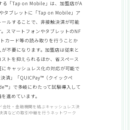
る「Tap on Mobile」は、加盟店がA
やタブレットに「Tap on Mobile」ア
トールすることで、非接触決済が可能
す。スマートフォンやタブレットのNF
ットカード等の読み取りを行うことか
入が不要になります。加盟店は従来と
コストを抑えられるほか、省スペース
軽にキャッシュレス化の対応が可能で
チ決済」「QUICPay™（クイックペ
Code™」で多岐にわたって試験導入して
備を進めています。
ード会社・金融機関を結ぶキャッシュレス決
決済などの取引中継を行うネットワーク