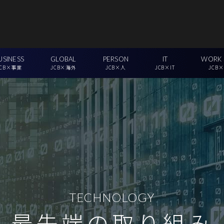
USINESS
GLOBAL
PERSON
IT
WORK 
JCB×事業
JCB×海外
JCB×人
JCB×IT
JCB
TECHNOLOGY
最先端の取り組み